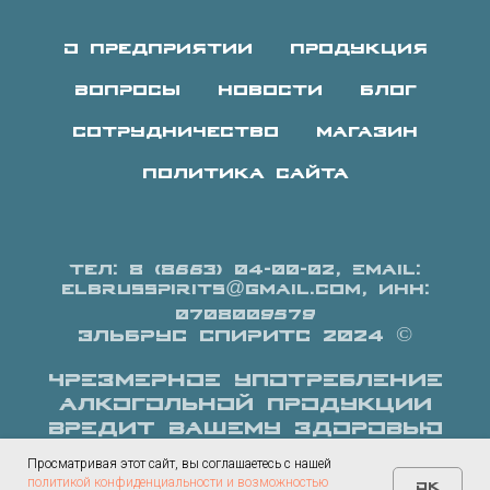
О предприятии
Продукция
Вопросы
Новости
Блог
Сотрудничество
Магазин
Политика сайта
Тел: 8 (8663) 04-00-02, Email:
elbrusspirits@gmail.com, ИНН:
0708009579
Эльбрус Спиритс 2024 ©
ЧРЕЗМЕРНОЕ УПОТРЕБЛЕНИЕ
АЛКОГОЛЬНОЙ ПРОДУКЦИИ
ВРЕДИТ ВАШЕМУ ЗДОРОВЬЮ
Просматривая этот сайт, вы соглашаетесь с нашей
политикой конфиденциальности и возможностью
OK