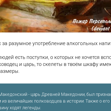
с за разумное употребление алкогольных напи
юдей есть поступки, о которых не хочется всп
оводец и царь, то скелеты в твоём шкафу име
размеры.
Македонский - царь Древней Македонии, был призна
 из величайших полководцев в истории. Также о его 
вину ходят легенды.