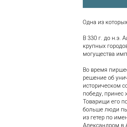
Одна из которых
В 330 г. до н.э
крупных городо
могущества имп
Во время пиршес
решение об уни
историческом с
победу, принес 
Товарищи его п
больше люди пь
из гетер по име
Александром в 