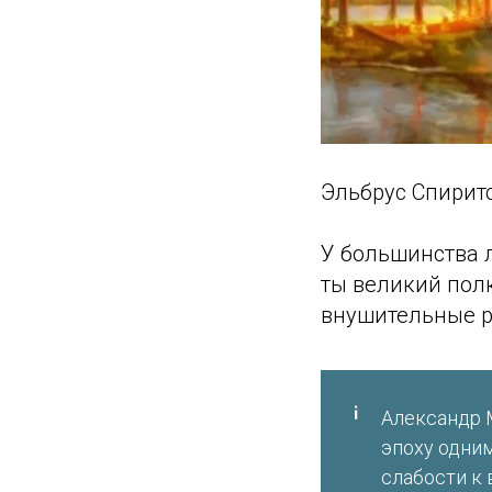
Эльбрус Спирит
У большинства л
ты великий полк
внушительные 
Александр 
эпоху одним
слабости к 