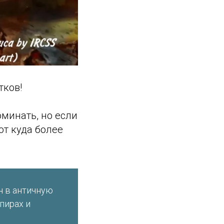
тков!
оминать, но если
ют куда более
н в античную
пирах и