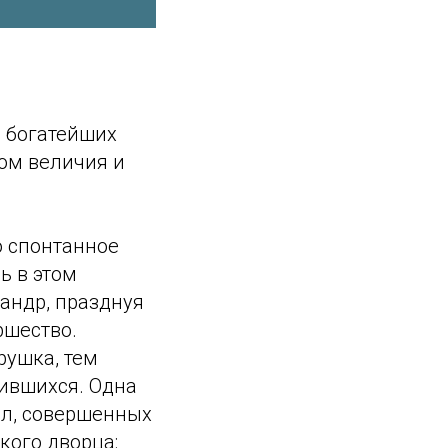
з богатейших
ом величия и
о спонтанное
ь в этом
андр, празднуя
ршество.
рушка, тем
пившихся. Одна
дел, совершенных
кого дворца: