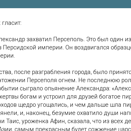
 гласит:
. Александр захватил Персеполь. Это был один и
в Персидской империи. Он воздвигался образц
ерии.
тва, после разграбления города, было принят
чтожении Персеполя огнем. Не последнюю рол
обытии сыграло опьянение Александра: «Алекс
жертвы богам и устроил для друзей богатое пи
оходов щедро угощались, и чем дальше шла пи
янели, и, наконец, безумие охватило души на
ни Таис, уроженка Афин, сказала, что из всех 
Азии, самым прекрасным будет сожжение царс