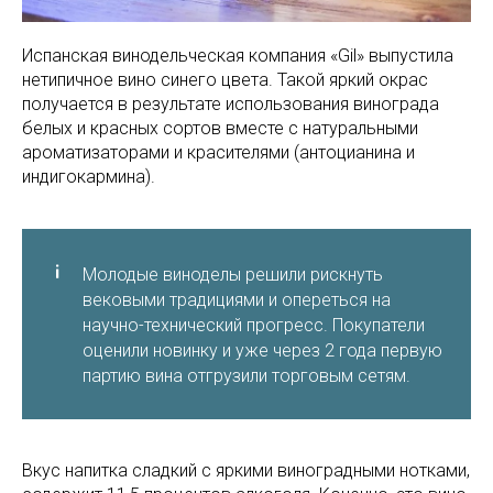
Испанская винодельческая компания «Gil» выпустила
нетипичное вино синего цвета. Такой яркий окрас
получается в результате использования винограда
белых и красных сортов вместе с натуральными
ароматизаторами и красителями (антоцианина и
индигокармина).
Молодые виноделы решили рискнуть
вековыми традициями и опереться на
научно-технический прогресс. Покупатели
оценили новинку и уже через 2 года первую
партию вина отгрузили торговым сетям.
Вкус напитка сладкий с яркими виноградными нотками,